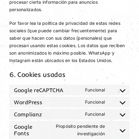
procesar cierta información para anuncios
personalizados.
Por favor lea la política de privacidad de estas redes
sociales (que puede cambiar frecuentemente) para
saber que hacen con sus datos (personales) que
procesan usando estas cookies. Los datos que reciben
son anonimizados lo máximo posible. WhatsApp y
Instagram están ubicados en los Estados Unidos.
6. Cookies usadas
Google reCAPTCHA
Consent
Funcional
to
WordPress
Consent
Funcional
service
to
google-
Complianz
Consent
Funcional
service
recaptcha
to
wordpress
Google
Propósito pendiente de
service
Consent
Fonts
investigación
complianz
to