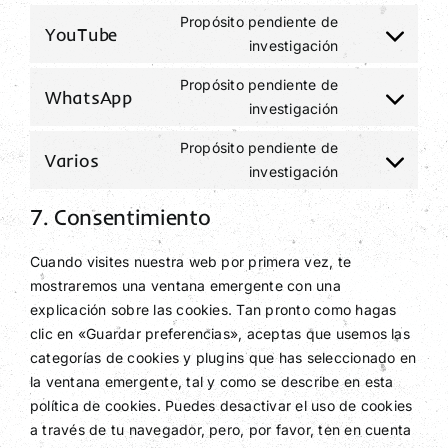
service
Propósito pendiente de
YouTube
Consent
google-
investigación
to
fonts
service
Propósito pendiente de
WhatsApp
Consent
youtube
investigación
to
service
Propósito pendiente de
Varios
Consent
whatsapp
investigación
to
service
7. Consentimiento
varios
Cuando visites nuestra web por primera vez, te
mostraremos una ventana emergente con una
explicación sobre las cookies. Tan pronto como hagas
clic en «Guardar preferencias», aceptas que usemos las
categorías de cookies y plugins que has seleccionado en
la ventana emergente, tal y como se describe en esta
política de cookies. Puedes desactivar el uso de cookies
a través de tu navegador, pero, por favor, ten en cuenta