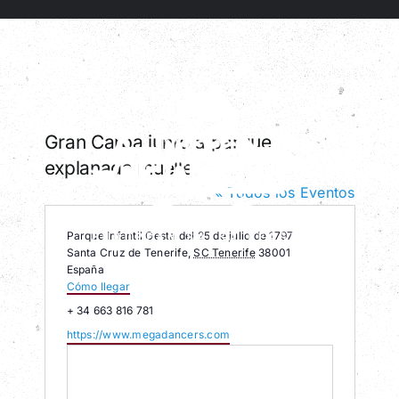
Saltar
al
contenido
Gran Carpa junto a parque
explanada muelle
Toggl
Navig
« Todos los Eventos
Inicio
Dirección
Parque Infantil Gesta del 25 de julio de 1797
Eventos
Santa Cruz de Tenerife
,
SC Tenerife
38001
España
Cómo llegar
Venta de Entradas
Teléfono
+ 34 663 816 781
Reglamento
Website
https://www.megadancers.com
Premios
FAQs