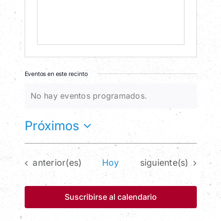
Prensa
Contacto
Eventos en este recinto
No hay eventos programados.
Aviso
Próximos
Selecciona
la
Eventos
Eventos
anterior(es)
Hoy
siguiente(s)
fecha.
Suscribirse al calendario