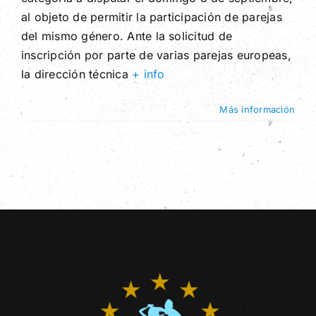
categoría
«Same
al objeto de permitir la participación de parejas
Genger»
Prensa
del mismo género. Ante la solicitud de
a
inscripción por parte de varias parejas europeas,
la
Contacto
competición
la dirección técnica
+ info
Más información