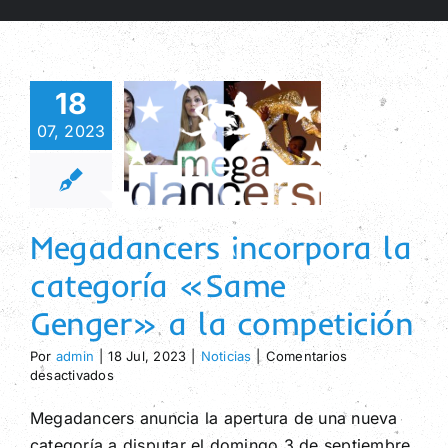
Saltar
al
contenido
adancers
18
orpora la
07, 2023
tegoría
«Same
Toggl
ger» a la
Navig
petición
Megadancers incorpora la
Inicio
Noticias
categoría «Same
Eventos
Genger» a la competición
Venta de Entradas
Por
admin
|
18 Jul, 2023
|
Noticias
|
Comentarios
Reglamento
en
desactivados
Megadancers
Premios
incorpora
Megadancers anuncia la apertura de una nueva
la
categoría a disputar el domingo 3 de septiembre,
FAQs