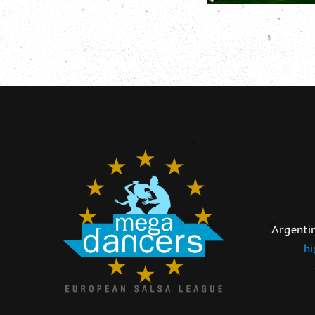
noviembre
y
en Santa
Megada
Cruz de
2023 *
Tenerife
Argentin
h