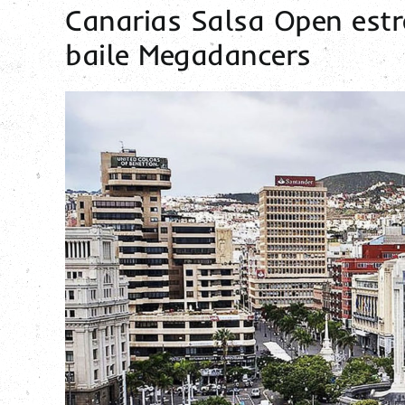
Canarias Salsa Open est
baile Megadancers
Ver
imagen
más
grande