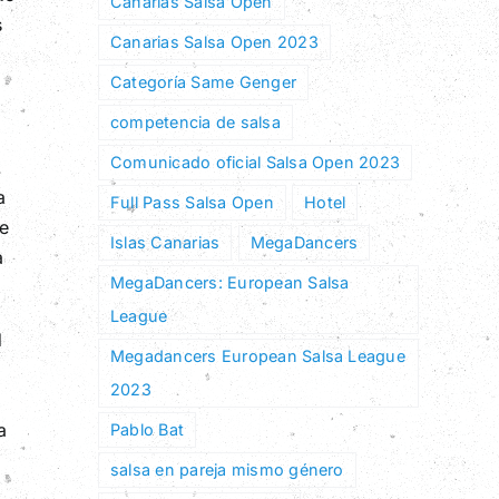
Canarias Salsa Open
s
Canarias Salsa Open 2023
Categoría Same Genger
competencia de salsa
Comunicado oficial Salsa Open 2023
.
a
Full Pass Salsa Open
Hotel
de
Islas Canarias
MegaDancers
a
MegaDancers: European Salsa
League
d
Megadancers European Salsa League
2023
a
Pablo Bat
salsa en pareja mismo género