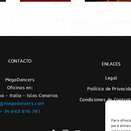
baile latino
ncers
con la XX
 * *
edición del
Canarias
Salsa Open
CONTACTO
ENLACES
Legal
MegaDancers
Oficinas en:
Política de Privacid
a – Italia – Islas Canarias
Condiciones de Contrat
i@megadancers.com
FAQs
+ 34 663 816 781
Para ofrece
para almace
estas tecno