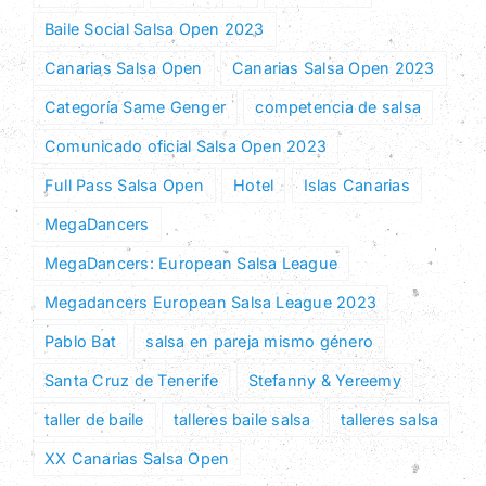
Baile Social Salsa Open 2023
Canarias Salsa Open
Canarias Salsa Open 2023
Categoría Same Genger
competencia de salsa
Comunicado oficial Salsa Open 2023
Full Pass Salsa Open
Hotel
Islas Canarias
MegaDancers
MegaDancers: European Salsa League
Megadancers European Salsa League 2023
Pablo Bat
salsa en pareja mismo género
Santa Cruz de Tenerife
Stefanny & Yereemy
taller de baile
talleres baile salsa
talleres salsa
XX Canarias Salsa Open