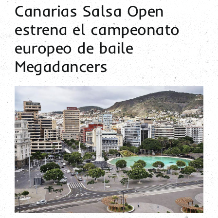
Canarias Salsa Open
Contacto
estrena el campeonato
europeo de baile
Megadancers
Ver
imagen
más
grande