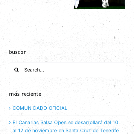
de
Salsa Open
noviembre
y
en Santa
Megadancer
Cruz de
2023 * * *
Tenerife
buscar
Search
for:
más reciente
COMUNICADO OFICIAL
El Canarias Salsa Open se desarrollará del 10
al 12 de noviembre en Santa Cruz de Tenerife