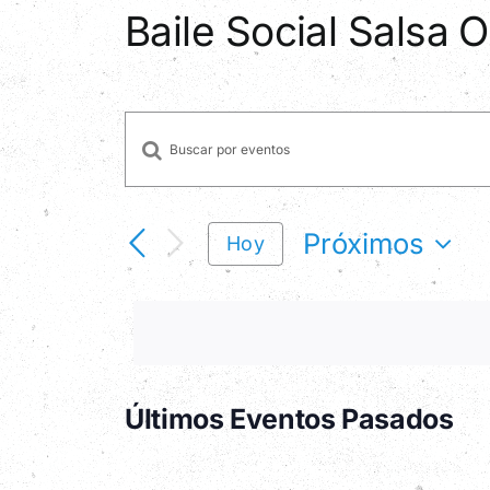
Baile Social Salsa
Introduce
Navegación
la
palabra
de
clave.
Próximos
Hoy
Busca
Selecciona
búsqueda
Eventos
la
para
fecha.
y
la
palabra
vistas
clave.
Últimos Eventos Pasados