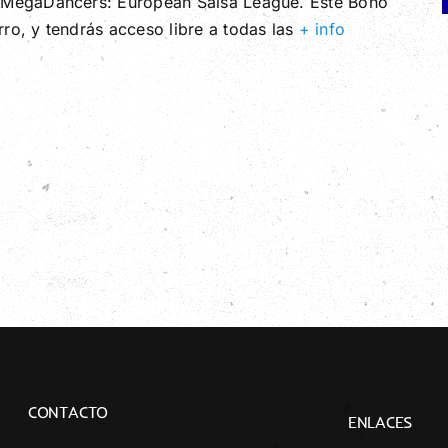
 MegaDancers: European Salsa League. Este Bono
ro, y tendrás acceso libre a todas las
+ info
CONTACTO
ENLACES