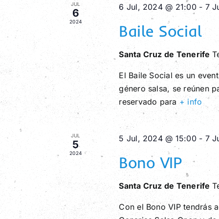
de
JUL
6 Jul, 2024 @ 21:00
-
7 J
6
Eventos
2024
Baile Social
Santa Cruz de Tenerife
T
El Baile Social es un even
género salsa, se reúnen pa
reservado para
+ info
JUL
5 Jul, 2024 @ 15:00
-
7 J
5
2024
Bono VIP
Santa Cruz de Tenerife
T
Con el Bono VIP tendrás a