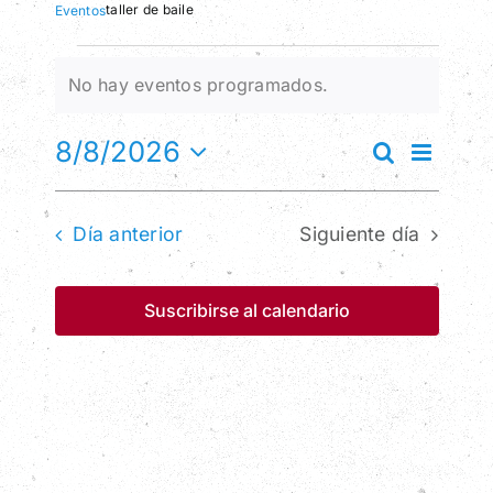
taller de baile
Eventos
Contacto
Eventos
No hay eventos programados.
Aviso
en
Nav
8/8/2026
Buscar
Nave
Día
Selecciona
8
de
la
de
vist
Día anterior
Siguiente día
fecha.
Ago,
de
búsq
2026
Suscribirse al calendario
Eve
y
vista