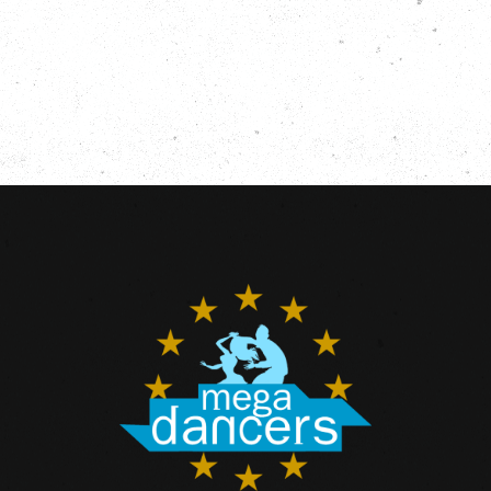
de
Even