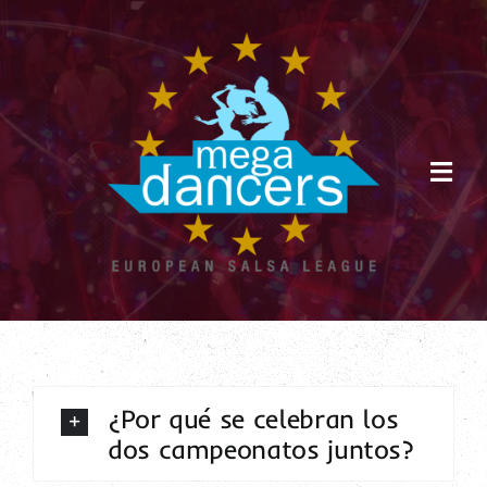
Saltar
al
contenido
Togg
Navi
Inicio
Eventos
Venta de Entradas
Reglamento
Premios
¿Por qué se celebran los
FAQs
dos campeonatos juntos?
Prensa